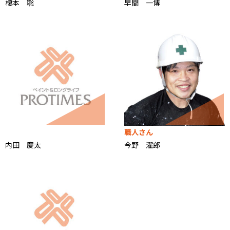
榎本 聡
早間 一博
職人さん
内田 慶太
今野 濯郎