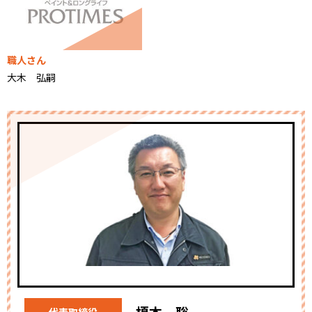
職人さん
大木 弘嗣
榎本 聡
代表取締役